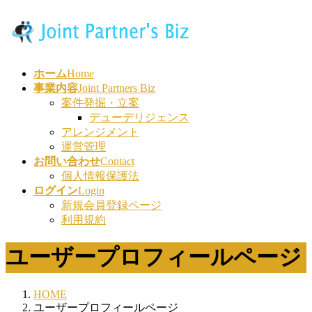
コ
ナ
ン
ビ
テ
ゲ
ン
ー
ホーム
Home
ツ
シ
事業内容
Joint Partners Biz
へ
ョ
案件発掘・立案
ス
ン
デューデリジェンス
キ
に
アレンジメント
ッ
移
運営管理
プ
動
お問い合わせ
Contact
個人情報保護法
ログイン
Login
新規会員登録ページ
利用規約
ユーザープロフィールページ
HOME
ユーザープロフィールページ